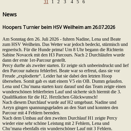
31
1
2
3
4
5
6
News
Hoopers Turnier beim HSV Weilheim am 26.07.2026
Am Sonntag den 26. Juli 2026 - fuhren Nadine, Lena und Beate
zum HSV Weilheim. Das Wetter war jedoch bedeckt, stürmisch und
regnerisch. Für die Hunde prima! Um 8 Uhr begann die Richterin
Sabine Novacek mit den H3 Parcours. Nach 2 Durchläufen wurde
dann der erste 1er-Parcour gestellt.
Percy durfte als zweiter starten. Er zeigte sich unbeeindruckt und lief
den Parcour nahezu fehlerfrei. Beate war so erfreut, dass sie vor
Freude „explodierte“. Leider hat sie dabei den letzten Hoop
übersehen. Somit gab es statt einem V5 ein OB. Dumm gelaufen.
Lena und Chu’mana starten kurz darauf und das Team zeigte einen
wunderschönen fehlerfreien Lauf und sicherte sich hiermit die 3.
Qualifikation für die H2. Herzlichen Glückwunsch!
Nach diesem Durchlauf wurde auf H2 umgebaut. Nadine und
Aeryn gingen spannungsgeladen an den Start und konnten den
Parcour mit 4 Fehlern beenden.
Nach dem Umbau auf den zweiten Durchlauf H1 zeigte Percy
wieder eine sehr schöne Leistung mit 2 Fehlern, Lena und
Chu’mana ebenfalls ein wunderschöner Lauf mit 3 Fehlern.