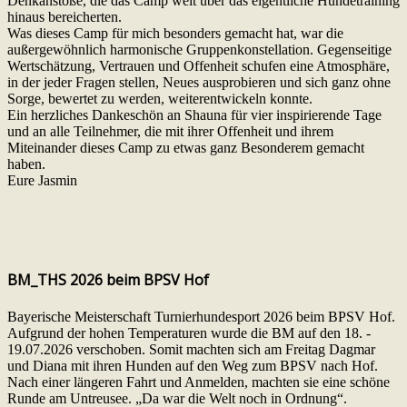
Denkanstöße, die das Camp weit über das eigentliche Hundetraining
hinaus bereicherten.
Was dieses Camp für mich besonders gemacht hat, war die
außergewöhnlich harmonische Gruppenkonstellation. Gegenseitige
Wertschätzung, Vertrauen und Offenheit schufen eine Atmosphäre,
in der jeder Fragen stellen, Neues ausprobieren und sich ganz ohne
Sorge, bewertet zu werden, weiterentwickeln konnte.
Ein herzliches Dankeschön an Shauna für vier inspirierende Tage
und an alle Teilnehmer, die mit ihrer Offenheit und ihrem
Miteinander dieses Camp zu etwas ganz Besonderem gemacht
haben.
Eure Jasmin
BM_THS 2026 beim BPSV Hof
Bayerische Meisterschaft Turnierhundesport 2026 beim BPSV Hof.
Aufgrund der hohen Temperaturen wurde die BM auf den 18. -
19.07.2026 verschoben. Somit machten sich am Freitag Dagmar
und Diana mit ihren Hunden auf den Weg zum BPSV nach Hof.
Nach einer längeren Fahrt und Anmelden, machten sie eine schöne
Runde am Untreusee. „Da war die Welt noch in Ordnung“.