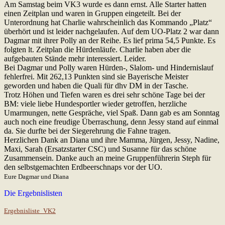
Am Samstag beim VK3 wurde es dann ernst. Alle Starter hatten
einen Zeitplan und waren in Gruppen eingeteilt. Bei der
Unterordnung hat Charlie wahrscheinlich das Kommando „Platz“
überhört und ist leider nachgelaufen. Auf dem UO-Platz 2 war dann
Dagmar mit ihrer Polly an der Reihe. Es lief prima 54,5 Punkte. Es
folgten lt. Zeitplan die Hürdenläufe. Charlie haben aber die
aufgebauten Stände mehr interessiert. Leider.
Bei Dagmar und Polly waren Hürden-, Slalom- und Hindernislauf
fehlerfrei. Mit 262,13 Punkten sind sie Bayerische Meister
geworden und haben die Quali für dhv DM in der Tasche.
Trotz Höhen und Tiefen waren es drei sehr schöne Tage bei der
BM: viele liebe Hundesportler wieder getroffen, herzliche
Umarmungen, nette Gespräche, viel Spaß. Dann gab es am Sonntag
auch noch eine freudige Überraschung, denn Jessy stand auf einmal
da. Sie durfte bei der Siegerehrung die Fahne tragen.
Herzlichen Dank an Diana und ihre Mamma, Jürgen, Jessy, Nadine,
Maxi, Sarah (Ersatzstarter CSC) und Susanne für das schöne
Zusammensein. Danke auch an meine Gruppenführerin Steph für
den selbstgemachten Erdbeerschnaps vor der UO.
Eure Dagmar und Diana
Die Ergebnislisten
Ergebnisliste_VK2