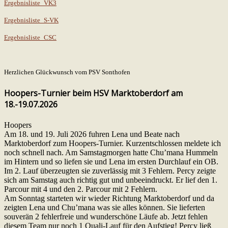
Ergebnisliste_VK3
Ergebnisliste_S-VK
Ergebnisliste_CSC
Herzlichen Glückwunsch vom PSV Sonthofen
Hoopers-Turnier beim HSV Marktoberdorf am
18.-19.07.2026
Hoopers
Am 18. und 19. Juli 2026 fuhren Lena und Beate nach
Marktoberdorf zum Hoopers-Turnier. Kurzentschlossen meldete ich
noch schnell nach. Am Samstagmorgen hatte Chu’mana Hummeln
im Hintern und so liefen sie und Lena im ersten Durchlauf ein OB.
Im 2. Lauf überzeugten sie zuverlässig mit 3 Fehlern. Percy zeigte
sich am Samstag auch richtig gut und unbeeindruckt. Er lief den 1.
Parcour mit 4 und den 2. Parcour mit 2 Fehlern.
Am Sonntag starteten wir wieder Richtung Marktoberdorf und da
zeigten Lena und Chu’mana was sie alles können. Sie lieferten
souverän 2 fehlerfreie und wunderschöne Läufe ab. Jetzt fehlen
diesem Team nur noch 1 Quali-Lauf für den Aufstieg! Percy ließ