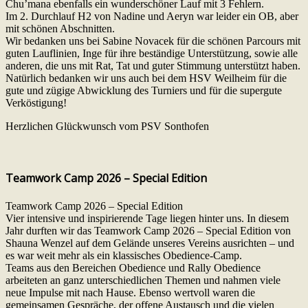
Chu’mana ebenfalls ein wunderschöner Lauf mit 3 Fehlern.
Im 2. Durchlauf H2 von Nadine und Aeryn war leider ein OB, aber
mit schönen Abschnitten.
Wir bedanken uns bei Sabine Novacek für die schönen Parcours mit
guten Lauflinien, Inge für ihre beständige Unterstützung, sowie alle
anderen, die uns mit Rat, Tat und guter Stimmung unterstützt haben.
Natürlich bedanken wir uns auch bei dem HSV Weilheim für die
gute und zügige Abwicklung des Turniers und für die supergute
Verköstigung!
Herzlichen Glückwunsch vom PSV Sonthofen
Teamwork Camp 2026 – Special Edition
Teamwork Camp 2026 – Special Edition
Vier intensive und inspirierende Tage liegen hinter uns. In diesem
Jahr durften wir das Teamwork Camp 2026 – Special Edition von
Shauna Wenzel auf dem Gelände unseres Vereins ausrichten – und
es war weit mehr als ein klassisches Obedience-Camp.
Teams aus den Bereichen Obedience und Rally Obedience
arbeiteten an ganz unterschiedlichen Themen und nahmen viele
neue Impulse mit nach Hause. Ebenso wertvoll waren die
gemeinsamen Gespräche, der offene Austausch und die vielen