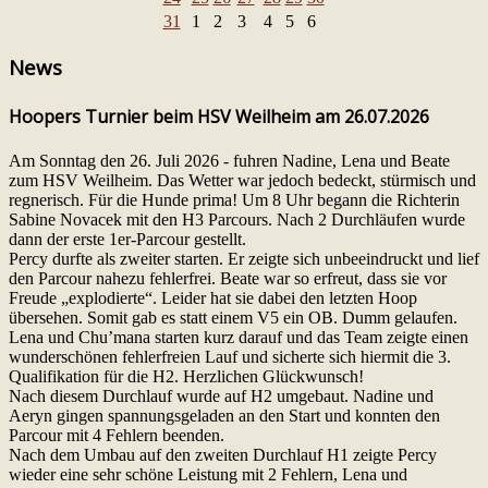
31
1
2
3
4
5
6
News
Hoopers Turnier beim HSV Weilheim am 26.07.2026
Am Sonntag den 26. Juli 2026 - fuhren Nadine, Lena und Beate
zum HSV Weilheim. Das Wetter war jedoch bedeckt, stürmisch und
regnerisch. Für die Hunde prima! Um 8 Uhr begann die Richterin
Sabine Novacek mit den H3 Parcours. Nach 2 Durchläufen wurde
dann der erste 1er-Parcour gestellt.
Percy durfte als zweiter starten. Er zeigte sich unbeeindruckt und lief
den Parcour nahezu fehlerfrei. Beate war so erfreut, dass sie vor
Freude „explodierte“. Leider hat sie dabei den letzten Hoop
übersehen. Somit gab es statt einem V5 ein OB. Dumm gelaufen.
Lena und Chu’mana starten kurz darauf und das Team zeigte einen
wunderschönen fehlerfreien Lauf und sicherte sich hiermit die 3.
Qualifikation für die H2. Herzlichen Glückwunsch!
Nach diesem Durchlauf wurde auf H2 umgebaut. Nadine und
Aeryn gingen spannungsgeladen an den Start und konnten den
Parcour mit 4 Fehlern beenden.
Nach dem Umbau auf den zweiten Durchlauf H1 zeigte Percy
wieder eine sehr schöne Leistung mit 2 Fehlern, Lena und