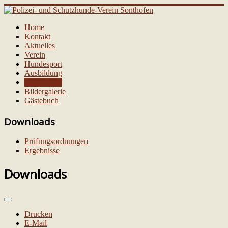
Home
Kontakt
Aktuelles
Verein
Hundesport
Ausbildung
Downloads
Bildergalerie
Gästebuch
Downloads
Prüfungsordnungen
Ergebnisse
Downloads
Drucken
E-Mail