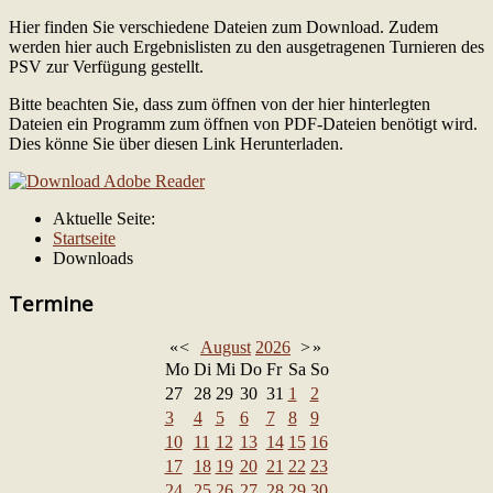
Hier finden Sie verschiedene Dateien zum Download. Zudem
werden hier auch Ergebnislisten zu den ausgetragenen Turnieren des
PSV zur Verfügung gestellt.
Bitte beachten Sie, dass zum öffnen von der hier hinterlegten
Dateien ein Programm zum öffnen von PDF-Dateien benötigt wird.
Dies könne Sie über diesen Link Herunterladen.
Aktuelle Seite:
Startseite
Downloads
Termine
«
<
August
2026
>
»
Mo
Di
Mi
Do
Fr
Sa
So
27
28
29
30
31
1
2
3
4
5
6
7
8
9
10
11
12
13
14
15
16
17
18
19
20
21
22
23
24
25
26
27
28
29
30