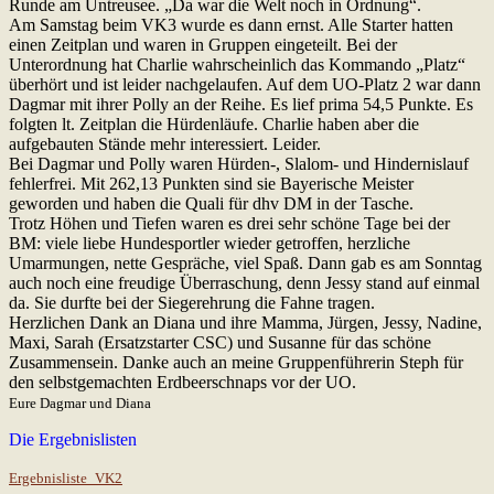
Runde am Untreusee. „Da war die Welt noch in Ordnung“.
Am Samstag beim VK3 wurde es dann ernst. Alle Starter hatten
einen Zeitplan und waren in Gruppen eingeteilt. Bei der
Unterordnung hat Charlie wahrscheinlich das Kommando „Platz“
überhört und ist leider nachgelaufen. Auf dem UO-Platz 2 war dann
Dagmar mit ihrer Polly an der Reihe. Es lief prima 54,5 Punkte. Es
folgten lt. Zeitplan die Hürdenläufe. Charlie haben aber die
aufgebauten Stände mehr interessiert. Leider.
Bei Dagmar und Polly waren Hürden-, Slalom- und Hindernislauf
fehlerfrei. Mit 262,13 Punkten sind sie Bayerische Meister
geworden und haben die Quali für dhv DM in der Tasche.
Trotz Höhen und Tiefen waren es drei sehr schöne Tage bei der
BM: viele liebe Hundesportler wieder getroffen, herzliche
Umarmungen, nette Gespräche, viel Spaß. Dann gab es am Sonntag
auch noch eine freudige Überraschung, denn Jessy stand auf einmal
da. Sie durfte bei der Siegerehrung die Fahne tragen.
Herzlichen Dank an Diana und ihre Mamma, Jürgen, Jessy, Nadine,
Maxi, Sarah (Ersatzstarter CSC) und Susanne für das schöne
Zusammensein. Danke auch an meine Gruppenführerin Steph für
den selbstgemachten Erdbeerschnaps vor der UO.
Eure Dagmar und Diana
Die Ergebnislisten
Ergebnisliste_VK2