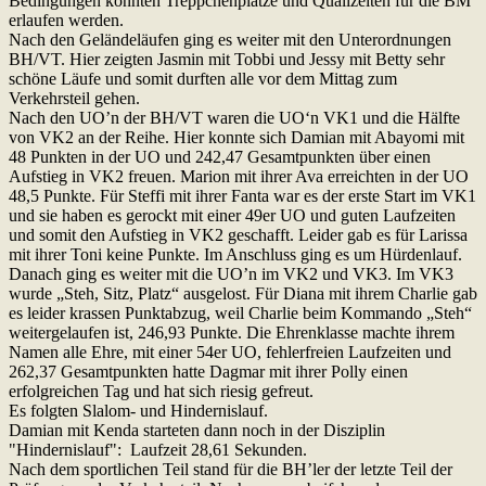
Bedingungen konnten Treppchenplätze und Qualizeiten für die BM
erlaufen werden.
Nach den Geländeläufen ging es weiter mit den Unterordnungen
BH/VT. Hier zeigten Jasmin mit Tobbi und Jessy mit Betty sehr
schöne Läufe und somit durften alle vor dem Mittag zum
Verkehrsteil gehen.
Nach den UO’n der BH/VT waren die UO‘n VK1 und die Hälfte
von VK2 an der Reihe. Hier konnte sich Damian mit Abayomi mit
48 Punkten in der UO und 242,47 Gesamtpunkten über einen
Aufstieg in VK2 freuen. Marion mit ihrer Ava erreichten in der UO
48,5 Punkte. Für Steffi mit ihrer Fanta war es der erste Start im VK1
und sie haben es gerockt mit einer 49er UO und guten Laufzeiten
und somit den Aufstieg in VK2 geschafft. Leider gab es für Larissa
mit ihrer Toni keine Punkte. Im Anschluss ging es um Hürdenlauf.
Danach ging es weiter mit die UO’n im VK2 und VK3. Im VK3
wurde „Steh, Sitz, Platz“ ausgelost. Für Diana mit ihrem Charlie gab
es leider krassen Punktabzug, weil Charlie beim Kommando „Steh“
weitergelaufen ist, 246,93 Punkte. Die Ehrenklasse machte ihrem
Namen alle Ehre, mit einer 54er UO, fehlerfreien Laufzeiten und
262,37 Gesamtpunkten hatte Dagmar mit ihrer Polly einen
erfolgreichen Tag und hat sich riesig gefreut.
Es folgten Slalom- und Hindernislauf.
Damian mit Kenda starteten dann noch in der Disziplin
"Hindernislauf": Laufzeit 28,61 Sekunden.
Nach dem sportlichen Teil stand für die BH’ler der letzte Teil der