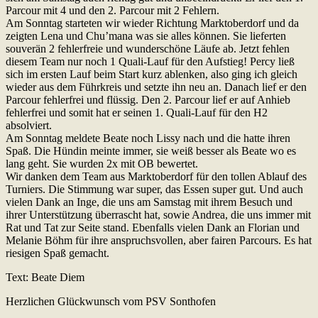
Parcour mit 4 und den 2. Parcour mit 2 Fehlern.
Am Sonntag starteten wir wieder Richtung Marktoberdorf und da
zeigten Lena und Chu’mana was sie alles können. Sie lieferten
souverän 2 fehlerfreie und wunderschöne Läufe ab. Jetzt fehlen
diesem Team nur noch 1 Quali-Lauf für den Aufstieg! Percy ließ
sich im ersten Lauf beim Start kurz ablenken, also ging ich gleich
wieder aus dem Führkreis und setzte ihn neu an. Danach lief er den
Parcour fehlerfrei und flüssig. Den 2. Parcour lief er auf Anhieb
fehlerfrei und somit hat er seinen 1. Quali-Lauf für den H2
absolviert.
Am Sonntag meldete Beate noch Lissy nach und die hatte ihren
Spaß. Die Hündin meinte immer, sie weiß besser als Beate wo es
lang geht. Sie wurden 2x mit OB bewertet.
Wir danken dem Team aus Marktoberdorf für den tollen Ablauf des
Turniers. Die Stimmung war super, das Essen super gut. Und auch
vielen Dank an Inge, die uns am Samstag mit ihrem Besuch und
ihrer Unterstützung überrascht hat, sowie Andrea, die uns immer mit
Rat und Tat zur Seite stand. Ebenfalls vielen Dank an Florian und
Melanie Böhm für ihre anspruchsvollen, aber fairen Parcours. Es hat
riesigen Spaß gemacht.
Text: Beate Diem
Herzlichen Glückwunsch vom PSV Sonthofen