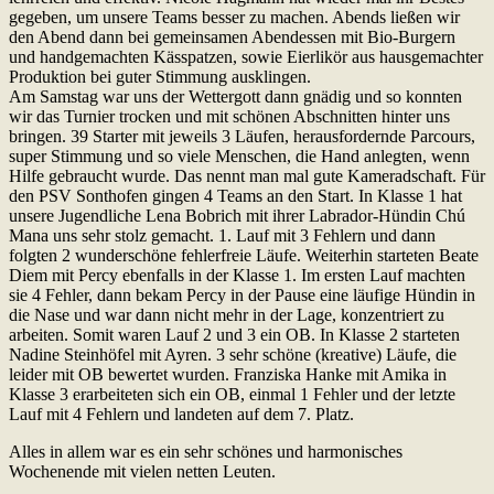
gegeben, um unsere Teams besser zu machen. Abends ließen wir
den Abend dann bei gemeinsamen Abendessen mit Bio-Burgern
und handgemachten Kässpatzen, sowie Eierlikör aus hausgemachter
Produktion bei guter Stimmung ausklingen.
Am Samstag war uns der Wettergott dann gnädig und so konnten
wir das Turnier trocken und mit schönen Abschnitten hinter uns
bringen. 39 Starter mit jeweils 3 Läufen, herausfordernde Parcours,
super Stimmung und so viele Menschen, die Hand anlegten, wenn
Hilfe gebraucht wurde. Das nennt man mal gute Kameradschaft. Für
den PSV Sonthofen gingen 4 Teams an den Start. In Klasse 1 hat
unsere Jugendliche Lena Bobrich mit ihrer Labrador-Hündin Chú
Mana uns sehr stolz gemacht. 1. Lauf mit 3 Fehlern und dann
folgten 2 wunderschöne fehlerfreie Läufe. Weiterhin starteten Beate
Diem mit Percy ebenfalls in der Klasse 1. Im ersten Lauf machten
sie 4 Fehler, dann bekam Percy in der Pause eine läufige Hündin in
die Nase und war dann nicht mehr in der Lage, konzentriert zu
arbeiten. Somit waren Lauf 2 und 3 ein OB. In Klasse 2 starteten
Nadine Steinhöfel mit Ayren. 3 sehr schöne (kreative) Läufe, die
leider mit OB bewertet wurden. Franziska Hanke mit Amika in
Klasse 3 erarbeiteten sich ein OB, einmal 1 Fehler und der letzte
Lauf mit 4 Fehlern und landeten auf dem 7. Platz.
Alles in allem war es ein sehr schönes und harmonisches
Wochenende mit vielen netten Leuten.