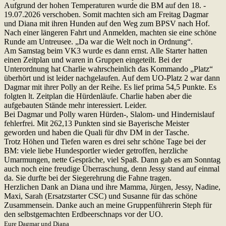
Aufgrund der hohen Temperaturen wurde die BM auf den 18. -
19.07.2026 verschoben. Somit machten sich am Freitag Dagmar
und Diana mit ihren Hunden auf den Weg zum BPSV nach Hof.
Nach einer längeren Fahrt und Anmelden, machten sie eine schöne
Runde am Untreusee. „Da war die Welt noch in Ordnung“.
Am Samstag beim VK3 wurde es dann ernst. Alle Starter hatten
einen Zeitplan und waren in Gruppen eingeteilt. Bei der
Unterordnung hat Charlie wahrscheinlich das Kommando „Platz“
überhört und ist leider nachgelaufen. Auf dem UO-Platz 2 war dann
Dagmar mit ihrer Polly an der Reihe. Es lief prima 54,5 Punkte. Es
folgten lt. Zeitplan die Hürdenläufe. Charlie haben aber die
aufgebauten Stände mehr interessiert. Leider.
Bei Dagmar und Polly waren Hürden-, Slalom- und Hindernislauf
fehlerfrei. Mit 262,13 Punkten sind sie Bayerische Meister
geworden und haben die Quali für dhv DM in der Tasche.
Trotz Höhen und Tiefen waren es drei sehr schöne Tage bei der
BM: viele liebe Hundesportler wieder getroffen, herzliche
Umarmungen, nette Gespräche, viel Spaß. Dann gab es am Sonntag
auch noch eine freudige Überraschung, denn Jessy stand auf einmal
da. Sie durfte bei der Siegerehrung die Fahne tragen.
Herzlichen Dank an Diana und ihre Mamma, Jürgen, Jessy, Nadine,
Maxi, Sarah (Ersatzstarter CSC) und Susanne für das schöne
Zusammensein. Danke auch an meine Gruppenführerin Steph für
den selbstgemachten Erdbeerschnaps vor der UO.
Eure Dagmar und Diana