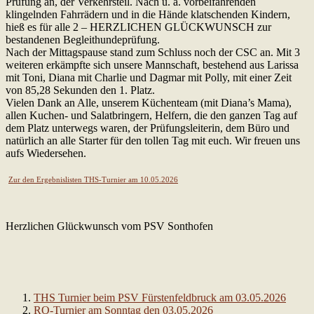
Prüfung an, der Verkehrsteil. Nach u. a. vorbeifahrenden
klingelnden Fahrrädern und in die Hände klatschenden Kindern,
hieß es für alle 2 – HERZLICHEN GLÜCKWUNSCH zur
bestandenen Begleithundeprüfung.
Nach der Mittagspause stand zum Schluss noch der CSC an. Mit 3
weiteren erkämpfte sich unsere Mannschaft, bestehend aus Larissa
mit Toni, Diana mit Charlie und Dagmar mit Polly, mit einer Zeit
von 85,28 Sekunden den 1. Platz.
Vielen Dank an Alle, unserem Küchenteam (mit Diana’s Mama),
allen Kuchen- und Salatbringern, Helfern, die den ganzen Tag auf
dem Platz unterwegs waren, der Prüfungsleiterin, dem Büro und
natürlich an alle Starter für den tollen Tag mit euch. Wir freuen uns
aufs Wiedersehen.
Zur den Ergebnislisten THS-Turnier am 10.05.2026
Herzlichen Glückwunsch vom PSV Sonthofen
THS Turnier beim PSV Fürstenfeldbruck am 03.05.2026
RO-Turnier am Sonntag den 03.05.2026