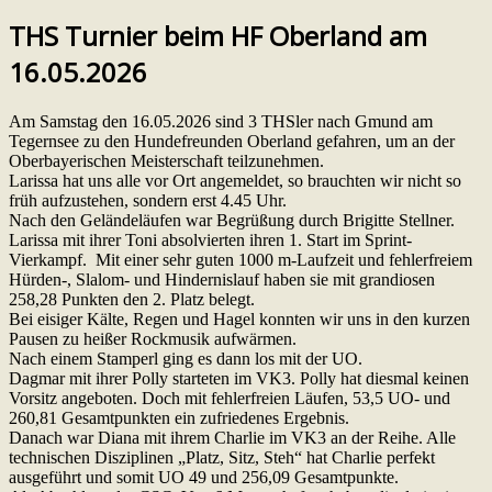
THS Turnier beim HF Oberland am
16.05.2026
Am Samstag den 16.05.2026 sind 3 THSler nach Gmund am
Tegernsee zu den Hundefreunden Oberland gefahren, um an der
Oberbayerischen Meisterschaft teilzunehmen.
Larissa hat uns alle vor Ort angemeldet, so brauchten wir nicht so
früh aufzustehen, sondern erst 4.45 Uhr.
Nach den Geländeläufen war Begrüßung durch Brigitte Stellner.
Larissa mit ihrer Toni absolvierten ihren 1. Start im Sprint-
Vierkampf. Mit einer sehr guten 1000 m-Laufzeit und fehlerfreiem
Hürden-, Slalom- und Hindernislauf haben sie mit grandiosen
258,28 Punkten den 2. Platz belegt.
Bei eisiger Kälte, Regen und Hagel konnten wir uns in den kurzen
Pausen zu heißer Rockmusik aufwärmen.
Nach einem Stamperl ging es dann los mit der UO.
Dagmar mit ihrer Polly starteten im VK3. Polly hat diesmal keinen
Vorsitz angeboten. Doch mit fehlerfreien Läufen, 53,5 UO- und
260,81 Gesamtpunkten ein zufriedenes Ergebnis.
Danach war Diana mit ihrem Charlie im VK3 an der Reihe. Alle
technischen Disziplinen „Platz, Sitz, Steh“ hat Charlie perfekt
ausgeführt und somit UO 49 und 256,09 Gesamtpunkte.