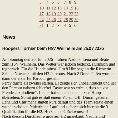
3
4
5
6
7
8
9
10
11
12
13
14
15
16
17
18
19
20
21
22
23
24
25
26
27
28
29
30
31
1
2
3
4
5
6
News
Hoopers Turnier beim HSV Weilheim am 26.07.2026
Am Sonntag den 26. Juli 2026 - fuhren Nadine, Lena und Beate
zum HSV Weilheim. Das Wetter war jedoch bedeckt, stürmisch und
regnerisch. Für die Hunde prima! Um 8 Uhr begann die Richterin
Sabine Novacek mit den H3 Parcours. Nach 2 Durchläufen wurde
dann der erste 1er-Parcour gestellt.
Percy durfte als zweiter starten. Er zeigte sich unbeeindruckt und lief
den Parcour nahezu fehlerfrei. Beate war so erfreut, dass sie vor
Freude „explodierte“. Leider hat sie dabei den letzten Hoop
übersehen. Somit gab es statt einem V5 ein OB. Dumm gelaufen.
Lena und Chu’mana starten kurz darauf und das Team zeigte einen
wunderschönen fehlerfreien Lauf und sicherte sich hiermit die 3.
Qualifikation für die H2. Herzlichen Glückwunsch!
Nach diesem Durchlauf wurde auf H2 umgebaut. Nadine und