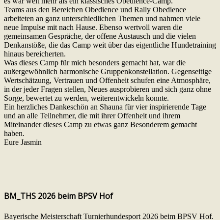
es war weit mehr als ein klassisches Obedience-Camp.
Teams aus den Bereichen Obedience und Rally Obedience
arbeiteten an ganz unterschiedlichen Themen und nahmen viele
neue Impulse mit nach Hause. Ebenso wertvoll waren die
gemeinsamen Gespräche, der offene Austausch und die vielen
Denkanstöße, die das Camp weit über das eigentliche Hundetraining
hinaus bereicherten.
Was dieses Camp für mich besonders gemacht hat, war die
außergewöhnlich harmonische Gruppenkonstellation. Gegenseitige
Wertschätzung, Vertrauen und Offenheit schufen eine Atmosphäre,
in der jeder Fragen stellen, Neues ausprobieren und sich ganz ohne
Sorge, bewertet zu werden, weiterentwickeln konnte.
Ein herzliches Dankeschön an Shauna für vier inspirierende Tage
und an alle Teilnehmer, die mit ihrer Offenheit und ihrem
Miteinander dieses Camp zu etwas ganz Besonderem gemacht
haben.
Eure Jasmin
BM_THS 2026 beim BPSV Hof
Bayerische Meisterschaft Turnierhundesport 2026 beim BPSV Hof.