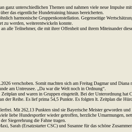
 an ganz unterschiedlichen Themen und nahmen viele neue Impulse mi
über das eigentliche Hundetraining hinaus bereicherten.
nlich harmonische Gruppenkonstellation. Gegenseitige Wertschätzung,
et zu werden, weiterentwickeln konnte.
d an alle Teilnehmer, die mit ihrer Offenheit und ihrem Miteinander 
7.2026 verschoben. Somit machten sich am Freitag Dagmar und Diana
Runde am Untreusee. „Da war die Welt noch in Ordnung“.
Zeitplan und waren in Gruppen eingeteilt. Bei der Unterordnung hat C
der Reihe. Es lief prima 54,5 Punkte. Es folgten lt. Zeitplan die Hürd
erfrei. Mit 262,13 Punkten sind sie Bayerische Meister geworden und
viele liebe Hundesportler wieder getroffen, herzliche Umarmungen, ne
i der Siegerehrung die Fahne tragen.
axi, Sarah (Ersatzstarter CSC) und Susanne für das schöne Zusammen