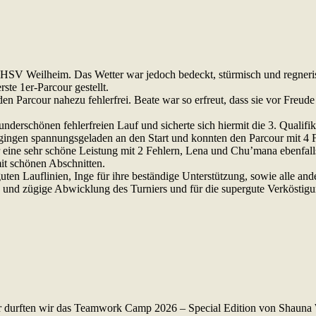
HSV Weilheim. Das Wetter war jedoch bedeckt, stürmisch und regneri
te 1er-Parcour gestellt.
 den Parcour nahezu fehlerfrei. Beate war so erfreut, dass sie vor Freud
derschönen fehlerfreien Lauf und sicherte sich hiermit die 3. Qualifi
ngen spannungsgeladen an den Start und konnten den Parcour mit 4 
ine sehr schöne Leistung mit 2 Fehlern, Lena und Chu’mana ebenfalls
it schönen Abschnitten.
en Lauflinien, Inge für ihre beständige Unterstützung, sowie alle ande
 und zügige Abwicklung des Turniers und für die supergute Verköstigu
Jahr durften wir das Teamwork Camp 2026 – Special Edition von Shauna