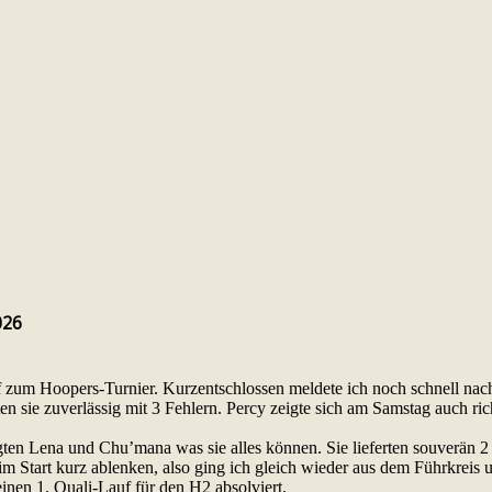
026
f zum Hoopers-Turnier. Kurzentschlossen meldete ich noch schnell 
n sie zuverlässig mit 3 Fehlern. Percy zeigte sich am Samstag auch rich
ten Lena und Chu’mana was sie alles können. Sie lieferten souverän 2 
im Start kurz ablenken, also ging ich gleich wieder aus dem Führkreis u
seinen 1. Quali-Lauf für den H2 absolviert.