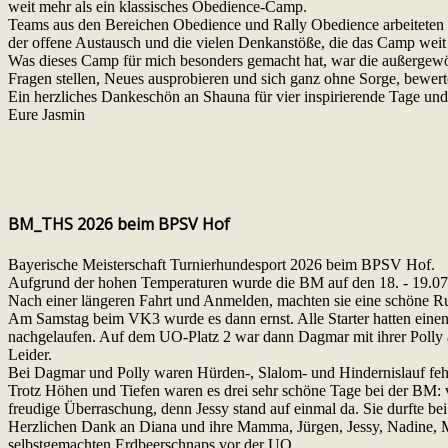
weit mehr als ein klassisches Obedience-Camp.
Teams aus den Bereichen Obedience und Rally Obedience arbeiteten
der offene Austausch und die vielen Denkanstöße, die das Camp weit 
Was dieses Camp für mich besonders gemacht hat, war die außergewöh
Fragen stellen, Neues ausprobieren und sich ganz ohne Sorge, bewert
Ein herzliches Dankeschön an Shauna für vier inspirierende Tage un
Eure Jasmin
BM_THS 2026 beim BPSV Hof
Bayerische Meisterschaft Turnierhundesport 2026 beim BPSV Hof.
Aufgrund der hohen Temperaturen wurde die BM auf den 18. - 19.0
Nach einer längeren Fahrt und Anmelden, machten sie eine schöne 
Am Samstag beim VK3 wurde es dann ernst. Alle Starter hatten einen 
nachgelaufen. Auf dem UO-Platz 2 war dann Dagmar mit ihrer Polly an 
Leider.
Bei Dagmar und Polly waren Hürden-, Slalom- und Hindernislauf fehl
Trotz Höhen und Tiefen waren es drei sehr schöne Tage bei der BM: 
freudige Überraschung, denn Jessy stand auf einmal da. Sie durfte be
Herzlichen Dank an Diana und ihre Mamma, Jürgen, Jessy, Nadine, M
selbstgemachten Erdbeerschnaps vor der UO.