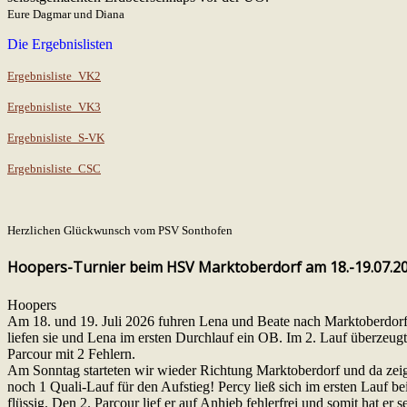
Eure Dagmar und Diana
Die Ergebnislisten
Ergebnisliste_VK2
Ergebnisliste_VK3
Ergebnisliste_S-VK
Ergebnisliste_CSC
Herzlichen Glückwunsch vom PSV Sonthofen
Hoopers-Turnier beim HSV Marktoberdorf am 18.-19.07.2
Hoopers
Am 18. und 19. Juli 2026 fuhren Lena und Beate nach Marktoberdor
liefen sie und Lena im ersten Durchlauf ein OB. Im 2. Lauf überzeugte
Parcour mit 2 Fehlern.
Am Sonntag starteten wir wieder Richtung Marktoberdorf und da zeig
noch 1 Quali-Lauf für den Aufstieg! Percy ließ sich im ersten Lauf be
flüssig. Den 2. Parcour lief er auf Anhieb fehlerfrei und somit hat er 