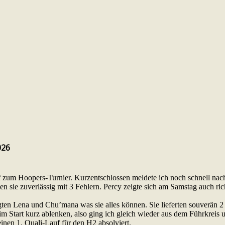
026
f zum Hoopers-Turnier. Kurzentschlossen meldete ich noch schnell 
n sie zuverlässig mit 3 Fehlern. Percy zeigte sich am Samstag auch rich
ten Lena und Chu’mana was sie alles können. Sie lieferten souverän 2 
im Start kurz ablenken, also ging ich gleich wieder aus dem Führkreis u
seinen 1. Quali-Lauf für den H2 absolviert.