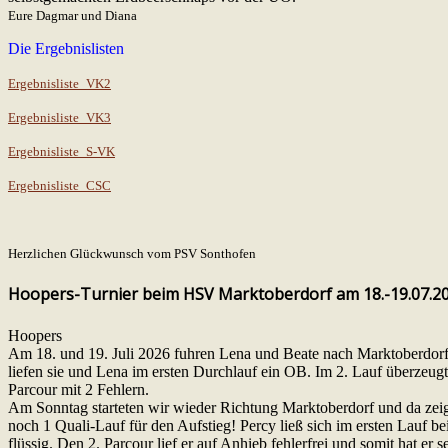
Eure Dagmar und Diana
Die Ergebnislisten
Ergebnisliste_VK2
Ergebnisliste_VK3
Ergebnisliste_S-VK
Ergebnisliste_CSC
Herzlichen Glückwunsch vom PSV Sonthofen
Hoopers-Turnier beim HSV Marktoberdorf am 18.-19.07.2
Hoopers
Am 18. und 19. Juli 2026 fuhren Lena und Beate nach Marktoberdor
liefen sie und Lena im ersten Durchlauf ein OB. Im 2. Lauf überzeugte
Parcour mit 2 Fehlern.
Am Sonntag starteten wir wieder Richtung Marktoberdorf und da zeig
noch 1 Quali-Lauf für den Aufstieg! Percy ließ sich im ersten Lauf be
flüssig. Den 2. Parcour lief er auf Anhieb fehlerfrei und somit hat er 