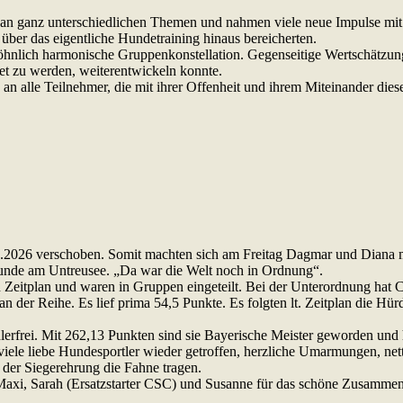
 an ganz unterschiedlichen Themen und nahmen viele neue Impulse mi
über das eigentliche Hundetraining hinaus bereicherten.
nlich harmonische Gruppenkonstellation. Gegenseitige Wertschätzung,
et zu werden, weiterentwickeln konnte.
d an alle Teilnehmer, die mit ihrer Offenheit und ihrem Miteinander 
7.2026 verschoben. Somit machten sich am Freitag Dagmar und Diana
Runde am Untreusee. „Da war die Welt noch in Ordnung“.
Zeitplan und waren in Gruppen eingeteilt. Bei der Unterordnung hat C
der Reihe. Es lief prima 54,5 Punkte. Es folgten lt. Zeitplan die Hürd
erfrei. Mit 262,13 Punkten sind sie Bayerische Meister geworden und
viele liebe Hundesportler wieder getroffen, herzliche Umarmungen, ne
i der Siegerehrung die Fahne tragen.
axi, Sarah (Ersatzstarter CSC) und Susanne für das schöne Zusammen