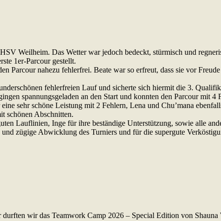
HSV Weilheim. Das Wetter war jedoch bedeckt, stürmisch und regneri
te 1er-Parcour gestellt.
 den Parcour nahezu fehlerfrei. Beate war so erfreut, dass sie vor Freud
derschönen fehlerfreien Lauf und sicherte sich hiermit die 3. Qualifi
ngen spannungsgeladen an den Start und konnten den Parcour mit 4 
ine sehr schöne Leistung mit 2 Fehlern, Lena und Chu’mana ebenfalls
it schönen Abschnitten.
en Lauflinien, Inge für ihre beständige Unterstützung, sowie alle ande
 und zügige Abwicklung des Turniers und für die supergute Verköstigu
Jahr durften wir das Teamwork Camp 2026 – Special Edition von Shauna