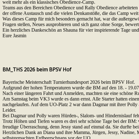
weit mehr als ein klassisches Obedience-Camp.
Teams aus den Bereichen Obedience und Rally Obedience arbeiteten
der offene Austausch und die vielen Denkanstöße, die das Camp weit 
Was dieses Camp für mich besonders gemacht hat, war die außergewöh
Fragen stellen, Neues ausprobieren und sich ganz ohne Sorge, bewert
Ein herzliches Dankeschön an Shauna für vier inspirierende Tage un
Eure Jasmin
BM_THS 2026 beim BPSV Hof
Bayerische Meisterschaft Turnierhundesport 2026 beim BPSV Hof.
Aufgrund der hohen Temperaturen wurde die BM auf den 18. - 19.0
Nach einer längeren Fahrt und Anmelden, machten sie eine schöne 
Am Samstag beim VK3 wurde es dann ernst. Alle Starter hatten einen 
nachgelaufen. Auf dem UO-Platz 2 war dann Dagmar mit ihrer Polly an 
Leider.
Bei Dagmar und Polly waren Hürden-, Slalom- und Hindernislauf fehl
Trotz Höhen und Tiefen waren es drei sehr schöne Tage bei der BM: 
freudige Überraschung, denn Jessy stand auf einmal da. Sie durfte be
Herzlichen Dank an Diana und ihre Mamma, Jürgen, Jessy, Nadine, M
selbstgemachten Erdbeerschnaps vor der UO.