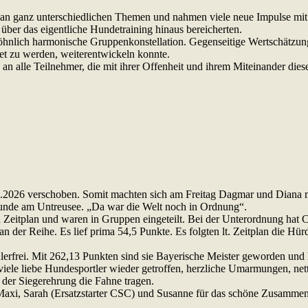
 an ganz unterschiedlichen Themen und nahmen viele neue Impulse mi
über das eigentliche Hundetraining hinaus bereicherten.
nlich harmonische Gruppenkonstellation. Gegenseitige Wertschätzung,
et zu werden, weiterentwickeln konnte.
d an alle Teilnehmer, die mit ihrer Offenheit und ihrem Miteinander 
7.2026 verschoben. Somit machten sich am Freitag Dagmar und Diana
Runde am Untreusee. „Da war die Welt noch in Ordnung“.
Zeitplan und waren in Gruppen eingeteilt. Bei der Unterordnung hat C
der Reihe. Es lief prima 54,5 Punkte. Es folgten lt. Zeitplan die Hürd
erfrei. Mit 262,13 Punkten sind sie Bayerische Meister geworden und
viele liebe Hundesportler wieder getroffen, herzliche Umarmungen, ne
i der Siegerehrung die Fahne tragen.
axi, Sarah (Ersatzstarter CSC) und Susanne für das schöne Zusammen