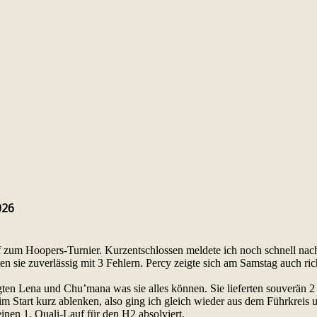
026
f zum Hoopers-Turnier. Kurzentschlossen meldete ich noch schnell 
n sie zuverlässig mit 3 Fehlern. Percy zeigte sich am Samstag auch rich
ten Lena und Chu’mana was sie alles können. Sie lieferten souverän 2 
im Start kurz ablenken, also ging ich gleich wieder aus dem Führkreis u
seinen 1. Quali-Lauf für den H2 absolviert.