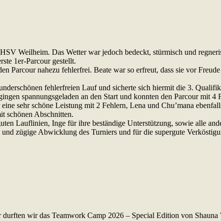
HSV Weilheim. Das Wetter war jedoch bedeckt, stürmisch und regneri
te 1er-Parcour gestellt.
 den Parcour nahezu fehlerfrei. Beate war so erfreut, dass sie vor Freud
derschönen fehlerfreien Lauf und sicherte sich hiermit die 3. Qualifi
ngen spannungsgeladen an den Start und konnten den Parcour mit 4 
ine sehr schöne Leistung mit 2 Fehlern, Lena und Chu’mana ebenfalls
it schönen Abschnitten.
en Lauflinien, Inge für ihre beständige Unterstützung, sowie alle ande
 und zügige Abwicklung des Turniers und für die supergute Verköstigu
Jahr durften wir das Teamwork Camp 2026 – Special Edition von Shauna