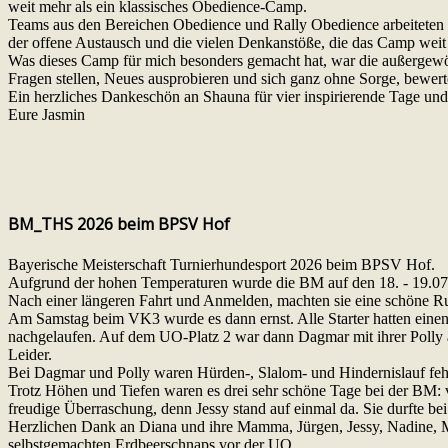
weit mehr als ein klassisches Obedience-Camp.
Teams aus den Bereichen Obedience und Rally Obedience arbeiteten
der offene Austausch und die vielen Denkanstöße, die das Camp weit 
Was dieses Camp für mich besonders gemacht hat, war die außergewöh
Fragen stellen, Neues ausprobieren und sich ganz ohne Sorge, bewert
Ein herzliches Dankeschön an Shauna für vier inspirierende Tage un
Eure Jasmin
BM_THS 2026 beim BPSV Hof
Bayerische Meisterschaft Turnierhundesport 2026 beim BPSV Hof.
Aufgrund der hohen Temperaturen wurde die BM auf den 18. - 19.0
Nach einer längeren Fahrt und Anmelden, machten sie eine schöne 
Am Samstag beim VK3 wurde es dann ernst. Alle Starter hatten einen 
nachgelaufen. Auf dem UO-Platz 2 war dann Dagmar mit ihrer Polly an 
Leider.
Bei Dagmar und Polly waren Hürden-, Slalom- und Hindernislauf fehl
Trotz Höhen und Tiefen waren es drei sehr schöne Tage bei der BM: 
freudige Überraschung, denn Jessy stand auf einmal da. Sie durfte be
Herzlichen Dank an Diana und ihre Mamma, Jürgen, Jessy, Nadine, M
selbstgemachten Erdbeerschnaps vor der UO.