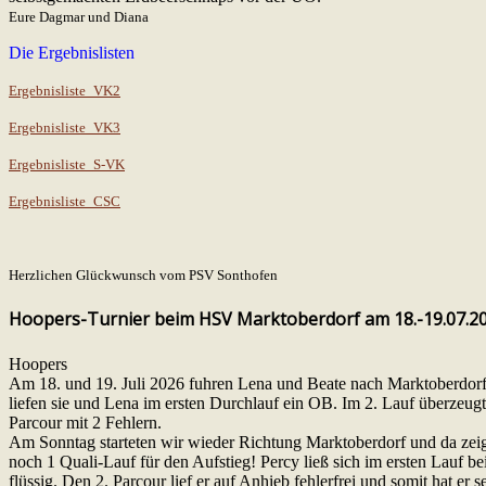
Eure Dagmar und Diana
Die Ergebnislisten
Ergebnisliste_VK2
Ergebnisliste_VK3
Ergebnisliste_S-VK
Ergebnisliste_CSC
Herzlichen Glückwunsch vom PSV Sonthofen
Hoopers-Turnier beim HSV Marktoberdorf am 18.-19.07.2
Hoopers
Am 18. und 19. Juli 2026 fuhren Lena und Beate nach Marktoberdor
liefen sie und Lena im ersten Durchlauf ein OB. Im 2. Lauf überzeugte
Parcour mit 2 Fehlern.
Am Sonntag starteten wir wieder Richtung Marktoberdorf und da zeig
noch 1 Quali-Lauf für den Aufstieg! Percy ließ sich im ersten Lauf be
flüssig. Den 2. Parcour lief er auf Anhieb fehlerfrei und somit hat er 