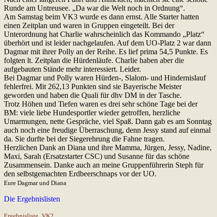
Runde am Untreusee. „Da war die Welt noch in Ordnung“.
Am Samstag beim VK3 wurde es dann ernst. Alle Starter hatten
einen Zeitplan und waren in Gruppen eingeteilt. Bei der
Unterordnung hat Charlie wahrscheinlich das Kommando „Platz“
überhört und ist leider nachgelaufen. Auf dem UO-Platz 2 war dann
Dagmar mit ihrer Polly an der Reihe. Es lief prima 54,5 Punkte. Es
folgten lt. Zeitplan die Hürdenläufe. Charlie haben aber die
aufgebauten Stände mehr interessiert. Leider.
Bei Dagmar und Polly waren Hürden-, Slalom- und Hindernislauf
fehlerfrei. Mit 262,13 Punkten sind sie Bayerische Meister
geworden und haben die Quali für dhv DM in der Tasche.
Trotz Höhen und Tiefen waren es drei sehr schöne Tage bei der
BM: viele liebe Hundesportler wieder getroffen, herzliche
Umarmungen, nette Gespräche, viel Spaß. Dann gab es am Sonntag
auch noch eine freudige Überraschung, denn Jessy stand auf einmal
da. Sie durfte bei der Siegerehrung die Fahne tragen.
Herzlichen Dank an Diana und ihre Mamma, Jürgen, Jessy, Nadine,
Maxi, Sarah (Ersatzstarter CSC) und Susanne für das schöne
Zusammensein. Danke auch an meine Gruppenführerin Steph für
den selbstgemachten Erdbeerschnaps vor der UO.
Eure Dagmar und Diana
Die Ergebnislisten
Ergebnisliste_VK2