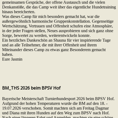
gemeinsamen Gespräche, der offene Austausch und die vielen
Denkanstöße, die das Camp weit über das eigentliche Hundetraining
hinaus bereicherten.
Was dieses Camp für mich besonders gemacht hat, war die
außergewöhnlich harmonische Gruppenkonstellation. Gegenseitige
Wertschätzung, Vertrauen und Offenheit schufen eine Atmosphäre,
in der jeder Fragen stellen, Neues ausprobieren und sich ganz ohne
Sorge, bewertet zu werden, weiterentwickeln konnte.
Ein herzliches Dankeschön an Shauna für vier inspirierende Tage
und an alle Teilnehmer, die mit ihrer Offenheit und ihrem
Miteinander dieses Camp zu etwas ganz Besonderem gemacht
haben.
Eure Jasmin
BM_THS 2026 beim BPSV Hof
Bayerische Meisterschaft Turnierhundesport 2026 beim BPSV Hof.
Aufgrund der hohen Temperaturen wurde die BM auf den 18. -
19.07.2026 verschoben. Somit machten sich am Freitag Dagmar
und Diana mit ihren Hunden auf den Weg zum BPSV nach Hof.
Nach einer längeren Fahrt und Anmelden, machten sie eine schöne