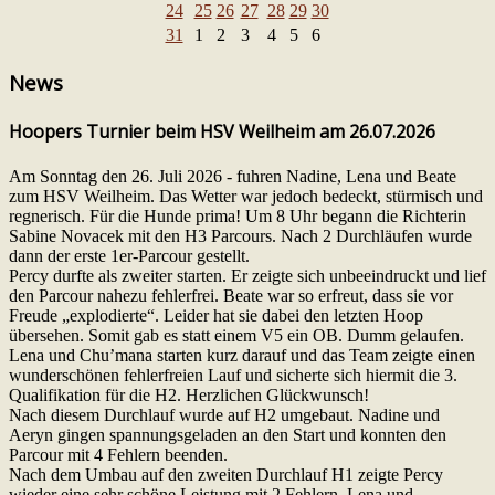
24
25
26
27
28
29
30
31
1
2
3
4
5
6
News
Hoopers Turnier beim HSV Weilheim am 26.07.2026
Am Sonntag den 26. Juli 2026 - fuhren Nadine, Lena und Beate
zum HSV Weilheim. Das Wetter war jedoch bedeckt, stürmisch und
regnerisch. Für die Hunde prima! Um 8 Uhr begann die Richterin
Sabine Novacek mit den H3 Parcours. Nach 2 Durchläufen wurde
dann der erste 1er-Parcour gestellt.
Percy durfte als zweiter starten. Er zeigte sich unbeeindruckt und lief
den Parcour nahezu fehlerfrei. Beate war so erfreut, dass sie vor
Freude „explodierte“. Leider hat sie dabei den letzten Hoop
übersehen. Somit gab es statt einem V5 ein OB. Dumm gelaufen.
Lena und Chu’mana starten kurz darauf und das Team zeigte einen
wunderschönen fehlerfreien Lauf und sicherte sich hiermit die 3.
Qualifikation für die H2. Herzlichen Glückwunsch!
Nach diesem Durchlauf wurde auf H2 umgebaut. Nadine und
Aeryn gingen spannungsgeladen an den Start und konnten den
Parcour mit 4 Fehlern beenden.
Nach dem Umbau auf den zweiten Durchlauf H1 zeigte Percy
wieder eine sehr schöne Leistung mit 2 Fehlern, Lena und