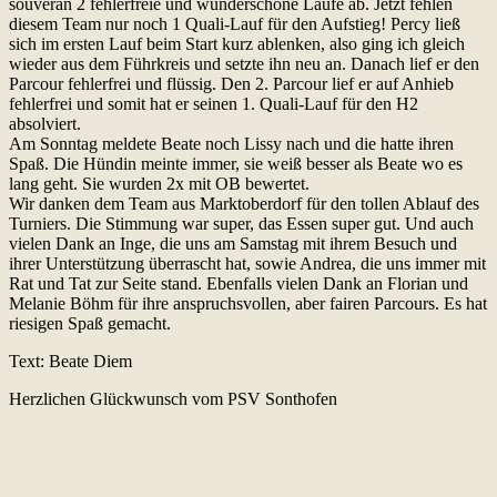
souverän 2 fehlerfreie und wunderschöne Läufe ab. Jetzt fehlen
diesem Team nur noch 1 Quali-Lauf für den Aufstieg! Percy ließ
sich im ersten Lauf beim Start kurz ablenken, also ging ich gleich
wieder aus dem Führkreis und setzte ihn neu an. Danach lief er den
Parcour fehlerfrei und flüssig. Den 2. Parcour lief er auf Anhieb
fehlerfrei und somit hat er seinen 1. Quali-Lauf für den H2
absolviert.
Am Sonntag meldete Beate noch Lissy nach und die hatte ihren
Spaß. Die Hündin meinte immer, sie weiß besser als Beate wo es
lang geht. Sie wurden 2x mit OB bewertet.
Wir danken dem Team aus Marktoberdorf für den tollen Ablauf des
Turniers. Die Stimmung war super, das Essen super gut. Und auch
vielen Dank an Inge, die uns am Samstag mit ihrem Besuch und
ihrer Unterstützung überrascht hat, sowie Andrea, die uns immer mit
Rat und Tat zur Seite stand. Ebenfalls vielen Dank an Florian und
Melanie Böhm für ihre anspruchsvollen, aber fairen Parcours. Es hat
riesigen Spaß gemacht.
Text: Beate Diem
Herzlichen Glückwunsch vom PSV Sonthofen