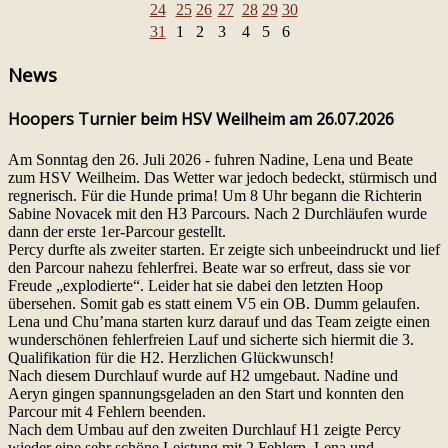
24
25
26
27
28
29
30
31
1
2
3
4
5
6
News
Hoopers Turnier beim HSV Weilheim am 26.07.2026
Am Sonntag den 26. Juli 2026 - fuhren Nadine, Lena und Beate
zum HSV Weilheim. Das Wetter war jedoch bedeckt, stürmisch und
regnerisch. Für die Hunde prima! Um 8 Uhr begann die Richterin
Sabine Novacek mit den H3 Parcours. Nach 2 Durchläufen wurde
dann der erste 1er-Parcour gestellt.
Percy durfte als zweiter starten. Er zeigte sich unbeeindruckt und lief
den Parcour nahezu fehlerfrei. Beate war so erfreut, dass sie vor
Freude „explodierte“. Leider hat sie dabei den letzten Hoop
übersehen. Somit gab es statt einem V5 ein OB. Dumm gelaufen.
Lena und Chu’mana starten kurz darauf und das Team zeigte einen
wunderschönen fehlerfreien Lauf und sicherte sich hiermit die 3.
Qualifikation für die H2. Herzlichen Glückwunsch!
Nach diesem Durchlauf wurde auf H2 umgebaut. Nadine und
Aeryn gingen spannungsgeladen an den Start und konnten den
Parcour mit 4 Fehlern beenden.
Nach dem Umbau auf den zweiten Durchlauf H1 zeigte Percy
wieder eine sehr schöne Leistung mit 2 Fehlern, Lena und