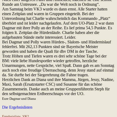
Runde am Untreusee. „Da war die Welt noch in Ordnung“.
Am Samstag beim VK3 wurde es dann ernst. Alle Starter hatten
einen Zeitplan und waren in Gruppen eingeteilt. Bei der
Unterordnung hat Charlie wahrscheinlich das Kommando „Platz“
überhört und ist leider nachgelaufen. Auf dem UO-Platz 2 war dann
Dagmar mit ihrer Polly an der Reihe. Es lief prima 54,5 Punkte. Es
folgten lt. Zeitplan die Hürdenläufe. Charlie haben aber die
aufgebauten Stände mehr interessiert. Leider.
Bei Dagmar und Polly waren Hürden-, Slalom- und Hindernislauf
fehlerfrei. Mit 262,13 Punkten sind sie Bayerische Meister
geworden und haben die Quali für dhv DM in der Tasche.
Trotz Höhen und Tiefen waren es drei sehr schöne Tage bei der
BM: viele liebe Hundesportler wieder getroffen, herzliche
Umarmungen, nette Gespräche, viel Spaß. Dann gab es am Sonntag
auch noch eine freudige Überraschung, denn Jessy stand auf einmal
da. Sie durfte bei der Siegerehrung die Fahne tragen.
Herzlichen Dank an Diana und ihre Mamma, Jürgen, Jessy, Nadine,
Maxi, Sarah (Ersatzstarter CSC) und Susanne für das schöne
Zusammensein. Danke auch an meine Gruppenführerin Steph für
den selbstgemachten Erdbeerschnaps vor der UO.
Eure Dagmar und Diana
Die Ergebnislisten
Ergebnisliste_VK2