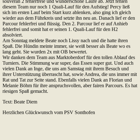
souverän 2 fehlerfreie und wunderschöne Läufe ab. Jetzt fehlen
diesem Team nur noch 1 Quali-Lauf für den Aufstieg! Percy ließ
sich im ersten Lauf beim Start kurz ablenken, also ging ich gleich
wieder aus dem Führkreis und setzte ihn neu an. Danach lief er den
Parcour fehlerfrei und flüssig. Den 2. Parcour lief er auf Anhieb
fehlerfrei und somit hat er seinen 1. Quali-Lauf für den H2
absolviert.
Am Sonntag meldete Beate noch Lissy nach und die hatte ihren
Spaß. Die Hündin meinte immer, sie weiß besser als Beate wo es
lang geht. Sie wurden 2x mit OB bewertet.
Wir danken dem Team aus Marktoberdorf für den tollen Ablauf des
Turniers. Die Stimmung war super, das Essen super gut. Und auch
vielen Dank an Inge, die uns am Samstag mit ihrem Besuch und
ihrer Unterstützung überrascht hat, sowie Andrea, die uns immer mit
Rat und Tat zur Seite stand. Ebenfalls vielen Dank an Florian und
Melanie Böhm für ihre anspruchsvollen, aber fairen Parcours. Es hat
riesigen Spaß gemacht.
Text: Beate Diem
Herzlichen Glückwunsch vom PSV Sonthofen