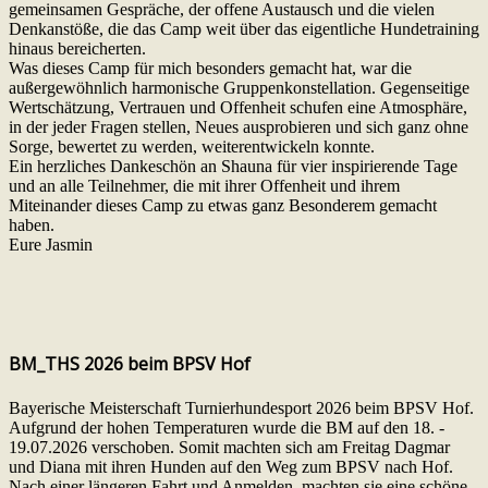
gemeinsamen Gespräche, der offene Austausch und die vielen
Denkanstöße, die das Camp weit über das eigentliche Hundetraining
hinaus bereicherten.
Was dieses Camp für mich besonders gemacht hat, war die
außergewöhnlich harmonische Gruppenkonstellation. Gegenseitige
Wertschätzung, Vertrauen und Offenheit schufen eine Atmosphäre,
in der jeder Fragen stellen, Neues ausprobieren und sich ganz ohne
Sorge, bewertet zu werden, weiterentwickeln konnte.
Ein herzliches Dankeschön an Shauna für vier inspirierende Tage
und an alle Teilnehmer, die mit ihrer Offenheit und ihrem
Miteinander dieses Camp zu etwas ganz Besonderem gemacht
haben.
Eure Jasmin
BM_THS 2026 beim BPSV Hof
Bayerische Meisterschaft Turnierhundesport 2026 beim BPSV Hof.
Aufgrund der hohen Temperaturen wurde die BM auf den 18. -
19.07.2026 verschoben. Somit machten sich am Freitag Dagmar
und Diana mit ihren Hunden auf den Weg zum BPSV nach Hof.
Nach einer längeren Fahrt und Anmelden, machten sie eine schöne