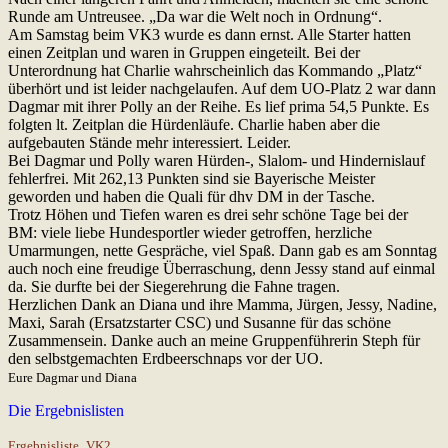
Runde am Untreusee. „Da war die Welt noch in Ordnung“.
Am Samstag beim VK3 wurde es dann ernst. Alle Starter hatten
einen Zeitplan und waren in Gruppen eingeteilt. Bei der
Unterordnung hat Charlie wahrscheinlich das Kommando „Platz“
überhört und ist leider nachgelaufen. Auf dem UO-Platz 2 war dann
Dagmar mit ihrer Polly an der Reihe. Es lief prima 54,5 Punkte. Es
folgten lt. Zeitplan die Hürdenläufe. Charlie haben aber die
aufgebauten Stände mehr interessiert. Leider.
Bei Dagmar und Polly waren Hürden-, Slalom- und Hindernislauf
fehlerfrei. Mit 262,13 Punkten sind sie Bayerische Meister
geworden und haben die Quali für dhv DM in der Tasche.
Trotz Höhen und Tiefen waren es drei sehr schöne Tage bei der
BM: viele liebe Hundesportler wieder getroffen, herzliche
Umarmungen, nette Gespräche, viel Spaß. Dann gab es am Sonntag
auch noch eine freudige Überraschung, denn Jessy stand auf einmal
da. Sie durfte bei der Siegerehrung die Fahne tragen.
Herzlichen Dank an Diana und ihre Mamma, Jürgen, Jessy, Nadine,
Maxi, Sarah (Ersatzstarter CSC) und Susanne für das schöne
Zusammensein. Danke auch an meine Gruppenführerin Steph für
den selbstgemachten Erdbeerschnaps vor der UO.
Eure Dagmar und Diana
Die Ergebnislisten
Ergebnisliste_VK2