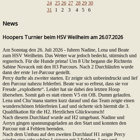
24
25
26
27
28
29
30
31
1
2
3
4
5
6
News
Hoopers Turnier beim HSV Weilheim am 26.07.2026
Am Sonntag den 26. Juli 2026 - fuhren Nadine, Lena und Beate
zum HSV Weilheim. Das Wetter war jedoch bedeckt, stürmisch und
regnerisch. Für die Hunde prima! Um 8 Uhr begann die Richterin
Sabine Novacek mit den H3 Parcours. Nach 2 Durchläufen wurde
dann der erste 1er-Parcour gestellt.
Percy durfte als zweiter starten. Er zeigte sich unbeeindruckt und lief
den Parcour nahezu fehlerfrei. Beate war so erfreut, dass sie vor
Freude „explodierte“. Leider hat sie dabei den letzten Hoop
übersehen. Somit gab es statt einem V5 ein OB. Dumm gelaufen.
Lena und Chu’mana starten kurz darauf und das Team zeigte einen
wunderschönen fehlerfreien Lauf und sicherte sich hiermit die 3.
Qualifikation für die H2. Herzlichen Glückwunsch!
Nach diesem Durchlauf wurde auf H2 umgebaut. Nadine und
Aeryn gingen spannungsgeladen an den Start und konnten den
Parcour mit 4 Fehlern beenden.
Nach dem Umbau auf den zweiten Durchlauf H1 zeigte Percy
wieder eine sehr schöne Leistung mit 2 Fehlern, Lena und