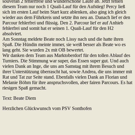
souverän 2 fehlerfreie und wunderschöne Läufe ab. Jetzt fehlen
diesem Team nur noch 1 Quali-Lauf für den Aufstieg! Percy ließ
sich im ersten Lauf beim Start kurz ablenken, also ging ich gleich
wieder aus dem Führkreis und setzte ihn neu an. Danach lief er den
Parcour fehlerfrei und flüssig. Den 2. Parcour lief er auf Anhieb
fehlerfrei und somit hat er seinen 1. Quali-Lauf für den H2
absolviert.
Am Sonntag meldete Beate noch Lissy nach und die hatte ihren
Spaß. Die Hündin meinte immer, sie weiß besser als Beate wo es
lang geht. Sie wurden 2x mit OB bewertet.
Wir danken dem Team aus Marktoberdorf für den tollen Ablauf des
Turniers. Die Stimmung war super, das Essen super gut. Und auch
vielen Dank an Inge, die uns am Samstag mit ihrem Besuch und
ihrer Unterstützung überrascht hat, sowie Andrea, die uns immer mit
Rat und Tat zur Seite stand. Ebenfalls vielen Dank an Florian und
Melanie Böhm für ihre anspruchsvollen, aber fairen Parcours. Es hat
riesigen Spaß gemacht.
Text: Beate Diem
Herzlichen Glückwunsch vom PSV Sonthofen