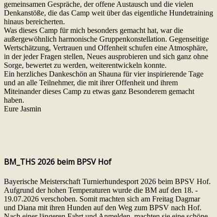
gemeinsamen Gespräche, der offene Austausch und die vielen
Denkanstöße, die das Camp weit über das eigentliche Hundetraining
hinaus bereicherten.
Was dieses Camp für mich besonders gemacht hat, war die
außergewöhnlich harmonische Gruppenkonstellation. Gegenseitige
Wertschätzung, Vertrauen und Offenheit schufen eine Atmosphäre,
in der jeder Fragen stellen, Neues ausprobieren und sich ganz ohne
Sorge, bewertet zu werden, weiterentwickeln konnte.
Ein herzliches Dankeschön an Shauna für vier inspirierende Tage
und an alle Teilnehmer, die mit ihrer Offenheit und ihrem
Miteinander dieses Camp zu etwas ganz Besonderem gemacht
haben.
Eure Jasmin
BM_THS 2026 beim BPSV Hof
Bayerische Meisterschaft Turnierhundesport 2026 beim BPSV Hof.
Aufgrund der hohen Temperaturen wurde die BM auf den 18. -
19.07.2026 verschoben. Somit machten sich am Freitag Dagmar
und Diana mit ihren Hunden auf den Weg zum BPSV nach Hof.
Nach einer längeren Fahrt und Anmelden, machten sie eine schöne