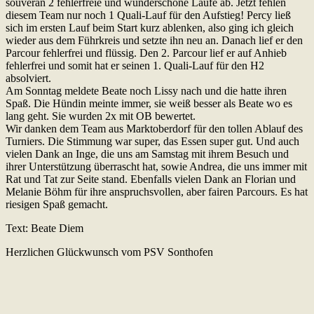
souverän 2 fehlerfreie und wunderschöne Läufe ab. Jetzt fehlen
diesem Team nur noch 1 Quali-Lauf für den Aufstieg! Percy ließ
sich im ersten Lauf beim Start kurz ablenken, also ging ich gleich
wieder aus dem Führkreis und setzte ihn neu an. Danach lief er den
Parcour fehlerfrei und flüssig. Den 2. Parcour lief er auf Anhieb
fehlerfrei und somit hat er seinen 1. Quali-Lauf für den H2
absolviert.
Am Sonntag meldete Beate noch Lissy nach und die hatte ihren
Spaß. Die Hündin meinte immer, sie weiß besser als Beate wo es
lang geht. Sie wurden 2x mit OB bewertet.
Wir danken dem Team aus Marktoberdorf für den tollen Ablauf des
Turniers. Die Stimmung war super, das Essen super gut. Und auch
vielen Dank an Inge, die uns am Samstag mit ihrem Besuch und
ihrer Unterstützung überrascht hat, sowie Andrea, die uns immer mit
Rat und Tat zur Seite stand. Ebenfalls vielen Dank an Florian und
Melanie Böhm für ihre anspruchsvollen, aber fairen Parcours. Es hat
riesigen Spaß gemacht.
Text: Beate Diem
Herzlichen Glückwunsch vom PSV Sonthofen