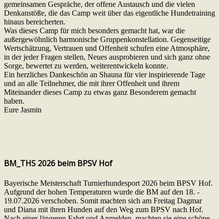
gemeinsamen Gespräche, der offene Austausch und die vielen
Denkanstöße, die das Camp weit über das eigentliche Hundetraining
hinaus bereicherten.
Was dieses Camp für mich besonders gemacht hat, war die
außergewöhnlich harmonische Gruppenkonstellation. Gegenseitige
Wertschätzung, Vertrauen und Offenheit schufen eine Atmosphäre,
in der jeder Fragen stellen, Neues ausprobieren und sich ganz ohne
Sorge, bewertet zu werden, weiterentwickeln konnte.
Ein herzliches Dankeschön an Shauna für vier inspirierende Tage
und an alle Teilnehmer, die mit ihrer Offenheit und ihrem
Miteinander dieses Camp zu etwas ganz Besonderem gemacht
haben.
Eure Jasmin
BM_THS 2026 beim BPSV Hof
Bayerische Meisterschaft Turnierhundesport 2026 beim BPSV Hof.
Aufgrund der hohen Temperaturen wurde die BM auf den 18. -
19.07.2026 verschoben. Somit machten sich am Freitag Dagmar
und Diana mit ihren Hunden auf den Weg zum BPSV nach Hof.
Nach einer längeren Fahrt und Anmelden, machten sie eine schöne