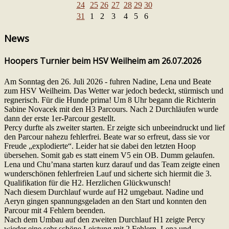
24
25
26
27
28
29
30
31
1
2
3
4
5
6
News
Hoopers Turnier beim HSV Weilheim am 26.07.2026
Am Sonntag den 26. Juli 2026 - fuhren Nadine, Lena und Beate
zum HSV Weilheim. Das Wetter war jedoch bedeckt, stürmisch und
regnerisch. Für die Hunde prima! Um 8 Uhr begann die Richterin
Sabine Novacek mit den H3 Parcours. Nach 2 Durchläufen wurde
dann der erste 1er-Parcour gestellt.
Percy durfte als zweiter starten. Er zeigte sich unbeeindruckt und lief
den Parcour nahezu fehlerfrei. Beate war so erfreut, dass sie vor
Freude „explodierte“. Leider hat sie dabei den letzten Hoop
übersehen. Somit gab es statt einem V5 ein OB. Dumm gelaufen.
Lena und Chu’mana starten kurz darauf und das Team zeigte einen
wunderschönen fehlerfreien Lauf und sicherte sich hiermit die 3.
Qualifikation für die H2. Herzlichen Glückwunsch!
Nach diesem Durchlauf wurde auf H2 umgebaut. Nadine und
Aeryn gingen spannungsgeladen an den Start und konnten den
Parcour mit 4 Fehlern beenden.
Nach dem Umbau auf den zweiten Durchlauf H1 zeigte Percy
wieder eine sehr schöne Leistung mit 2 Fehlern, Lena und