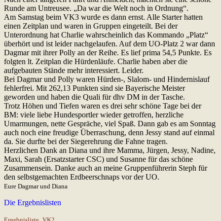
Runde am Untreusee. „Da war die Welt noch in Ordnung“.
Am Samstag beim VK3 wurde es dann ernst. Alle Starter hatten
einen Zeitplan und waren in Gruppen eingeteilt. Bei der
Unterordnung hat Charlie wahrscheinlich das Kommando „Platz“
überhört und ist leider nachgelaufen. Auf dem UO-Platz 2 war dann
Dagmar mit ihrer Polly an der Reihe. Es lief prima 54,5 Punkte. Es
folgten lt. Zeitplan die Hürdenläufe. Charlie haben aber die
aufgebauten Stände mehr interessiert. Leider.
Bei Dagmar und Polly waren Hürden-, Slalom- und Hindernislauf
fehlerfrei. Mit 262,13 Punkten sind sie Bayerische Meister
geworden und haben die Quali für dhv DM in der Tasche.
Trotz Höhen und Tiefen waren es drei sehr schöne Tage bei der
BM: viele liebe Hundesportler wieder getroffen, herzliche
Umarmungen, nette Gespräche, viel Spaß. Dann gab es am Sonntag
auch noch eine freudige Überraschung, denn Jessy stand auf einmal
da. Sie durfte bei der Siegerehrung die Fahne tragen.
Herzlichen Dank an Diana und ihre Mamma, Jürgen, Jessy, Nadine,
Maxi, Sarah (Ersatzstarter CSC) und Susanne für das schöne
Zusammensein. Danke auch an meine Gruppenführerin Steph für
den selbstgemachten Erdbeerschnaps vor der UO.
Eure Dagmar und Diana
Die Ergebnislisten
Ergebnisliste_VK2