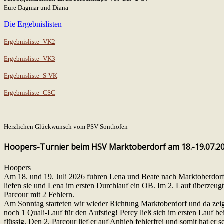
Eure Dagmar und Diana
Die Ergebnislisten
Ergebnisliste_VK2
Ergebnisliste_VK3
Ergebnisliste_S-VK
Ergebnisliste_CSC
Herzlichen Glückwunsch vom PSV Sonthofen
Hoopers-Turnier beim HSV Marktoberdorf am 18.-19.07.2
Hoopers
Am 18. und 19. Juli 2026 fuhren Lena und Beate nach Marktoberdor
liefen sie und Lena im ersten Durchlauf ein OB. Im 2. Lauf überzeugte
Parcour mit 2 Fehlern.
Am Sonntag starteten wir wieder Richtung Marktoberdorf und da zeig
noch 1 Quali-Lauf für den Aufstieg! Percy ließ sich im ersten Lauf be
flüssig. Den 2. Parcour lief er auf Anhieb fehlerfrei und somit hat er 