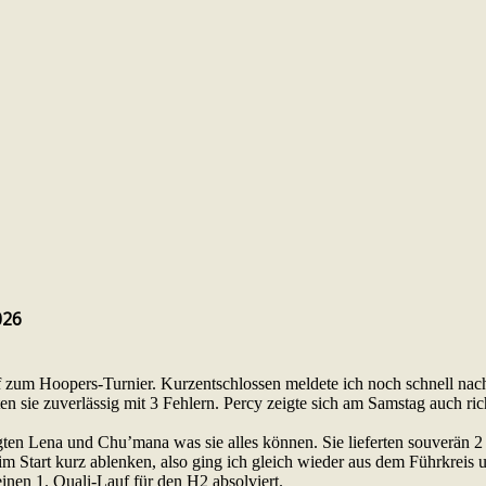
026
f zum Hoopers-Turnier. Kurzentschlossen meldete ich noch schnell 
n sie zuverlässig mit 3 Fehlern. Percy zeigte sich am Samstag auch rich
ten Lena und Chu’mana was sie alles können. Sie lieferten souverän 2 
im Start kurz ablenken, also ging ich gleich wieder aus dem Führkreis u
seinen 1. Quali-Lauf für den H2 absolviert.