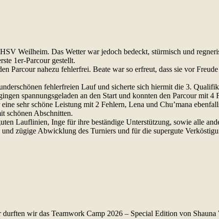
HSV Weilheim. Das Wetter war jedoch bedeckt, stürmisch und regneri
te 1er-Parcour gestellt.
 den Parcour nahezu fehlerfrei. Beate war so erfreut, dass sie vor Freud
derschönen fehlerfreien Lauf und sicherte sich hiermit die 3. Qualifi
ngen spannungsgeladen an den Start und konnten den Parcour mit 4 
ine sehr schöne Leistung mit 2 Fehlern, Lena und Chu’mana ebenfalls
it schönen Abschnitten.
en Lauflinien, Inge für ihre beständige Unterstützung, sowie alle ande
 und zügige Abwicklung des Turniers und für die supergute Verköstigu
Jahr durften wir das Teamwork Camp 2026 – Special Edition von Shauna