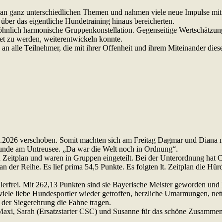
 an ganz unterschiedlichen Themen und nahmen viele neue Impulse mi
über das eigentliche Hundetraining hinaus bereicherten.
nlich harmonische Gruppenkonstellation. Gegenseitige Wertschätzung,
et zu werden, weiterentwickeln konnte.
d an alle Teilnehmer, die mit ihrer Offenheit und ihrem Miteinander 
7.2026 verschoben. Somit machten sich am Freitag Dagmar und Diana
Runde am Untreusee. „Da war die Welt noch in Ordnung“.
Zeitplan und waren in Gruppen eingeteilt. Bei der Unterordnung hat C
der Reihe. Es lief prima 54,5 Punkte. Es folgten lt. Zeitplan die Hürd
erfrei. Mit 262,13 Punkten sind sie Bayerische Meister geworden und
viele liebe Hundesportler wieder getroffen, herzliche Umarmungen, ne
i der Siegerehrung die Fahne tragen.
axi, Sarah (Ersatzstarter CSC) und Susanne für das schöne Zusammen