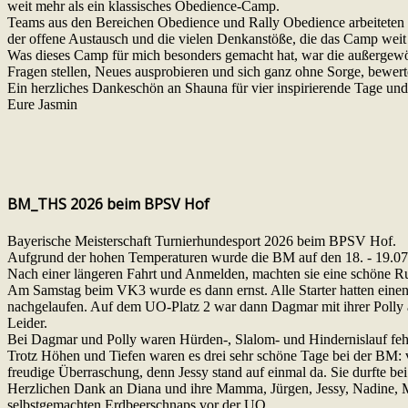
weit mehr als ein klassisches Obedience-Camp.
Teams aus den Bereichen Obedience und Rally Obedience arbeiteten
der offene Austausch und die vielen Denkanstöße, die das Camp weit 
Was dieses Camp für mich besonders gemacht hat, war die außergewöh
Fragen stellen, Neues ausprobieren und sich ganz ohne Sorge, bewert
Ein herzliches Dankeschön an Shauna für vier inspirierende Tage un
Eure Jasmin
BM_THS 2026 beim BPSV Hof
Bayerische Meisterschaft Turnierhundesport 2026 beim BPSV Hof.
Aufgrund der hohen Temperaturen wurde die BM auf den 18. - 19.0
Nach einer längeren Fahrt und Anmelden, machten sie eine schöne 
Am Samstag beim VK3 wurde es dann ernst. Alle Starter hatten einen 
nachgelaufen. Auf dem UO-Platz 2 war dann Dagmar mit ihrer Polly an 
Leider.
Bei Dagmar und Polly waren Hürden-, Slalom- und Hindernislauf fehl
Trotz Höhen und Tiefen waren es drei sehr schöne Tage bei der BM: 
freudige Überraschung, denn Jessy stand auf einmal da. Sie durfte be
Herzlichen Dank an Diana und ihre Mamma, Jürgen, Jessy, Nadine, M
selbstgemachten Erdbeerschnaps vor der UO.