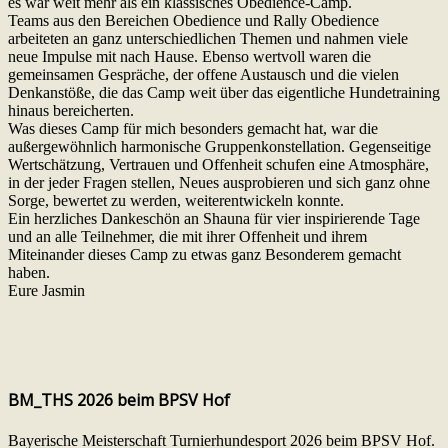
es war weit mehr als ein klassisches Obedience-Camp.
Teams aus den Bereichen Obedience und Rally Obedience
arbeiteten an ganz unterschiedlichen Themen und nahmen viele
neue Impulse mit nach Hause. Ebenso wertvoll waren die
gemeinsamen Gespräche, der offene Austausch und die vielen
Denkanstöße, die das Camp weit über das eigentliche Hundetraining
hinaus bereicherten.
Was dieses Camp für mich besonders gemacht hat, war die
außergewöhnlich harmonische Gruppenkonstellation. Gegenseitige
Wertschätzung, Vertrauen und Offenheit schufen eine Atmosphäre,
in der jeder Fragen stellen, Neues ausprobieren und sich ganz ohne
Sorge, bewertet zu werden, weiterentwickeln konnte.
Ein herzliches Dankeschön an Shauna für vier inspirierende Tage
und an alle Teilnehmer, die mit ihrer Offenheit und ihrem
Miteinander dieses Camp zu etwas ganz Besonderem gemacht
haben.
Eure Jasmin
BM_THS 2026 beim BPSV Hof
Bayerische Meisterschaft Turnierhundesport 2026 beim BPSV Hof.