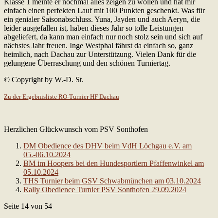
Klasse 1 meinte er nochmal alles zeigen zu wollen und hat mir
einfach einen perfekten Lauf mit 100 Punkten geschenkt. Was für
ein genialer Saisonabschluss. Yuna, Jayden und auch Aeryn, die
leider ausgefallen ist, haben dieses Jahr so tolle Leistungen
abgeliefert, da kann man einfach nur noch stolz sein und sich auf
nächstes Jahr freuen. Inge Westphal fährst da einfach so, ganz
heimlich, nach Dachau zur Unterstützung. Vielen Dank für die
gelungene Überraschung und den schönen Turniertag.
© Copyright by W.-D. St.
Zu der Ergebnisliste RO-Turnier HF Dachau
Herzlichen Glückwunsch vom PSV Sonthofen
DM Obedience des DHV beim VdH Löchgau e.V. am
05.-06.10.2024
BM im Hoopers bei den Hundesportlern Pfaffenwinkel am
05.10.2024
THS Turnier beim GSV Schwabmünchen am 03.10.2024
Rally Obedience Turnier PSV Sonthofen 29.09.2024
Seite 14 von 54