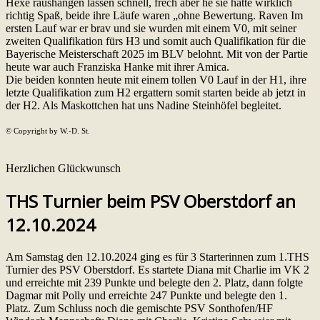
Hexe raushängen lassen schnell, frech aber he sie hatte wirklich
richtig Spaß, beide ihre Läufe waren „ohne Bewertung. Raven Im
ersten Lauf war er brav und sie wurden mit einem V0, mit seiner
zweiten Qualifikation fürs H3 und somit auch Qualifikation für die
Bayerische Meisterschaft 2025 im BLV belohnt. Mit von der Partie
heute war auch Franziska Hanke mit ihrer Amica.
Die beiden konnten heute mit einem tollen V0 Lauf in der H1, ihre
letzte Qualifikation zum H2 ergattern somit starten beide ab jetzt in
der H2. Als Maskottchen hat uns Nadine Steinhöfel begleitet.
© Copyright by W.-D. St.
Herzlichen Glückwunsch
THS Turnier beim PSV Oberstdorf an
12.10.2024
Am Samstag den 12.10.2024 ging es für 3 Starterinnen zum 1.THS
Turnier des PSV Oberstdorf. Es startete Diana mit Charlie im VK 2
und erreichte mit 239 Punkte und belegte den 2. Platz, dann folgte
Dagmar mit Polly und erreichte 247 Punkte und belegte den 1.
Platz. Zum Schluss noch die gemischte PSV Sonthofen/HF