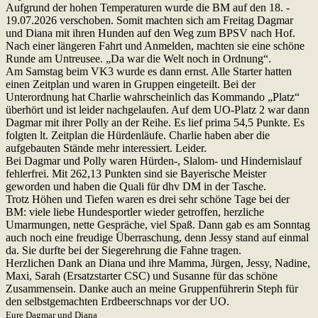
Aufgrund der hohen Temperaturen wurde die BM auf den 18. -
19.07.2026 verschoben. Somit machten sich am Freitag Dagmar
und Diana mit ihren Hunden auf den Weg zum BPSV nach Hof.
Nach einer längeren Fahrt und Anmelden, machten sie eine schöne
Runde am Untreusee. „Da war die Welt noch in Ordnung“.
Am Samstag beim VK3 wurde es dann ernst. Alle Starter hatten
einen Zeitplan und waren in Gruppen eingeteilt. Bei der
Unterordnung hat Charlie wahrscheinlich das Kommando „Platz“
überhört und ist leider nachgelaufen. Auf dem UO-Platz 2 war dann
Dagmar mit ihrer Polly an der Reihe. Es lief prima 54,5 Punkte. Es
folgten lt. Zeitplan die Hürdenläufe. Charlie haben aber die
aufgebauten Stände mehr interessiert. Leider.
Bei Dagmar und Polly waren Hürden-, Slalom- und Hindernislauf
fehlerfrei. Mit 262,13 Punkten sind sie Bayerische Meister
geworden und haben die Quali für dhv DM in der Tasche.
Trotz Höhen und Tiefen waren es drei sehr schöne Tage bei der
BM: viele liebe Hundesportler wieder getroffen, herzliche
Umarmungen, nette Gespräche, viel Spaß. Dann gab es am Sonntag
auch noch eine freudige Überraschung, denn Jessy stand auf einmal
da. Sie durfte bei der Siegerehrung die Fahne tragen.
Herzlichen Dank an Diana und ihre Mamma, Jürgen, Jessy, Nadine,
Maxi, Sarah (Ersatzstarter CSC) und Susanne für das schöne
Zusammensein. Danke auch an meine Gruppenführerin Steph für
den selbstgemachten Erdbeerschnaps vor der UO.
Eure Dagmar und Diana