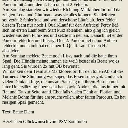
Parcour mit 4 und den 2. Parcour mit 2 Fehlern.
Am Sonntag starteten wir wieder Richtung Marktoberdorf und da
zeigten Lena und Chu’mana was sie alles können. Sie lieferten
souverän 2 fehlerfreie und wunderschöne Läufe ab. Jetzt fehlen
diesem Team nur noch 1 Quali-Lauf für den Aufstieg! Percy ließ
sich im ersten Lauf beim Start kurz ablenken, also ging ich gleich
wieder aus dem Führkreis und setzte ihn neu an. Danach lief er den
Parcour fehlerfrei und flüssig. Den 2. Parcour lief er auf Anhieb
fehlerfrei und somit hat er seinen 1. Quali-Lauf für den H2
absolviert.
Am Sonntag meldete Beate noch Lissy nach und die hatte ihren
Spaß. Die Hündin meinte immer, sie weiß besser als Beate wo es
lang geht. Sie wurden 2x mit OB bewertet.
Wir danken dem Team aus Marktoberdorf für den tollen Ablauf des
Turniers. Die Stimmung war super, das Essen super gut. Und auch
vielen Dank an Inge, die uns am Samstag mit ihrem Besuch und
ihrer Unterstützung überrascht hat, sowie Andrea, die uns immer mit
Rat und Tat zur Seite stand. Ebenfalls vielen Dank an Florian und
Melanie Böhm für ihre anspruchsvollen, aber fairen Parcours. Es hat
riesigen Spaß gemacht.
Text: Beate Diem
Herzlichen Glückwunsch vom PSV Sonthofen