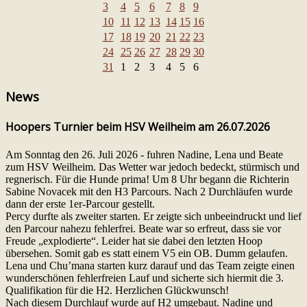
3
4
5
6
7
8
9
10
11
12
13
14
15
16
17
18
19
20
21
22
23
24
25
26
27
28
29
30
31
1
2
3
4
5
6
News
Hoopers Turnier beim HSV Weilheim am 26.07.2026
Am Sonntag den 26. Juli 2026 - fuhren Nadine, Lena und Beate
zum HSV Weilheim. Das Wetter war jedoch bedeckt, stürmisch und
regnerisch. Für die Hunde prima! Um 8 Uhr begann die Richterin
Sabine Novacek mit den H3 Parcours. Nach 2 Durchläufen wurde
dann der erste 1er-Parcour gestellt.
Percy durfte als zweiter starten. Er zeigte sich unbeeindruckt und lief
den Parcour nahezu fehlerfrei. Beate war so erfreut, dass sie vor
Freude „explodierte“. Leider hat sie dabei den letzten Hoop
übersehen. Somit gab es statt einem V5 ein OB. Dumm gelaufen.
Lena und Chu’mana starten kurz darauf und das Team zeigte einen
wunderschönen fehlerfreien Lauf und sicherte sich hiermit die 3.
Qualifikation für die H2. Herzlichen Glückwunsch!
Nach diesem Durchlauf wurde auf H2 umgebaut. Nadine und