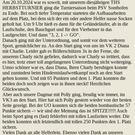
Am 20.10.2024 war es soweit, mit unserem diesjährigen THS
HERBSTTURNIER ging die Turniersaison beim PSV Sonthofen
zu Ende. Bei noch tiefer Temperatur starteten die Aufbauarbeiten
auf dem Platz, bei dem sich der ein oder andere Helfer nasse Socken
geholt hat. Um 9 Uhr hieß es dann für die Geländeläufer, ab in die
Laufschuhe, den Bauchgurt und für den Vierbeiner in das
Laufgeschirr. Und dann "3, 2, 1 -> GO".
Danach ging mit der Unterordnung, und somit vor dem weiteren
Sport, gemächlicher zu. An den Start ging von uns im VK 2 Diana
mit Charlie. Leider gab es Böllerschützen 3x in der Ferne, die
unserem Charly nicht gefielen, dadurch war Charly so irritiert, dass
es hier, trotz einer toll angefangenen Unterordnung nicht weiterging.
Umso schöner war es, dass Diana, Ihren Charly beruhigen konnte
und zumindest beim Hindernislaufwettkampf noch an den Start
gehen konnte. Und mit 65 Punkten und dem 1. Platz konnten die
beiden doch noch zeigen was in ihnen steckt! Herzlichen
Glückwunsch.
Aber auch unsere Dagmar mit Polly ging, freudig wie immer, im
VK3 an den Start. Hier hat sich Polly gestern wieder von der besten
Seite gezeigt. Bei der UO konnten sich die beiden bombastische 57
Punkte sichern -> wir sind der Meinung das ist SPITZE!!!!! Auch
beim Sport ging es (fast) fehlerfrei mit tollen Laufzeiten weiter. Die
beiden konnten sich letztendlich mit tollen 250 Punkten den 1. Platz
sichern.
Vielen Dank an alle Helferlein. Ebenso vielen Dank an unseren